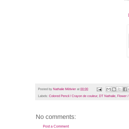
Posted by
Nathalie Métivier
at
00:00
Labels:
Colored Pencil / Crayon de couleur
,
DT Nathalie
,
Flower /
No comments:
Post a Comment