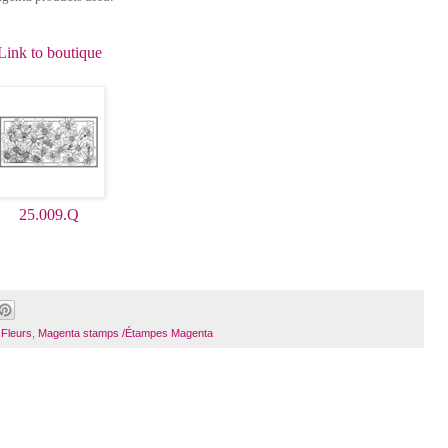
Link to boutique
25.009.Q
 Fleurs
,
Magenta stamps /Étampes Magenta