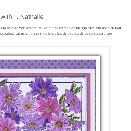
 with… Nathalie
lus besoin de voir des fleurs! Voici une étampe de marguerites, étampée en noir
 couleur. Un assemblage simple est fait de papiers de couleurs assorties.