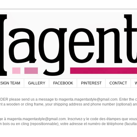
SIGN TEAM
GALLERY
FACEBOOK
PINTEREST
CONTACT
W
DER please send us a message to magenta.magentastyle@gmail.com. Enter the code
ant a wooden or cling frame, your shipping address and phone number (optional) an
magenta.magentastyle@gmail.com. Inscrivez-y le code des étampes que vous dés
 bois ou en cling (repositionnable), votre adresse et numéro de téléphone (facultat