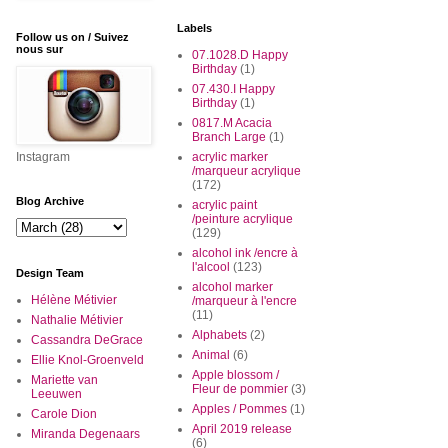
Labels
Follow us on / Suivez
nous sur
07.1028.D Happy
Birthday
(1)
07.430.I Happy
Birthday
(1)
0817.M Acacia
Branch Large
(1)
Instagram
acrylic marker
/marqueur acrylique
(172)
Blog Archive
acrylic paint
/peinture acrylique
(129)
alcohol ink /encre à
l'alcool
(123)
Design Team
alcohol marker
Hélène Métivier
/marqueur à l'encre
(11)
Nathalie Métivier
Alphabets
(2)
Cassandra DeGrace
Animal
(6)
Ellie Knol-Groenveld
Apple blossom /
Mariette van
Fleur de pommier
(3)
Leeuwen
Apples / Pommes
(1)
Carole Dion
April 2019 release
Miranda Degenaars
(6)