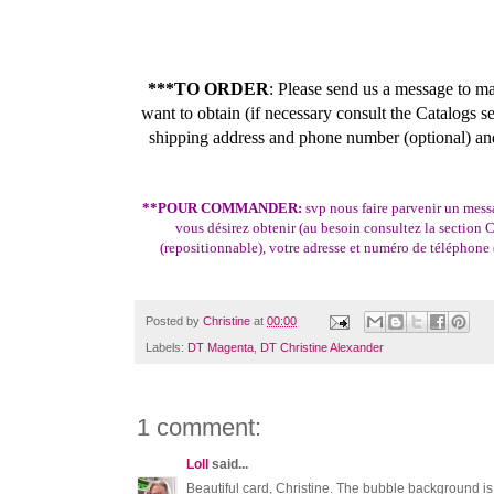
***TO ORDER
: Please send us a message to 
want to obtain (if necessary consult the Catalogs 
shipping address and phone number (optional) an
**POUR COMMANDER:
svp nous faire parvenir un mes
vous désirez obtenir (au besoin consultez la section 
(repositionnable), votre adresse et numéro de téléphone 
Posted by
Christine
at
00:00
Labels:
DT Magenta
,
DT Christine Alexander
1 comment:
Loll
said...
Beautiful card, Christine. The bubble background is 