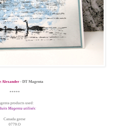
e Alexander
- DT Magenta
*****
genta products used:
uits Magenta utilisés:
Canada geese
0779.O