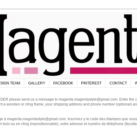
SIGN TEAM
GALLERY
FACEBOOK
PINTEREST
CONTACT
W
DER please send us a message to magenta.magentastyle@gmail.com. Enter the code
ant a wooden or cling frame, your shipping address and phone number (optional) an
magenta.magentastyle@gmail.com. Inscrivez-y le code des étampes que vous dés
 bois ou en cling (repositionnable), votre adresse et numéro de téléphone (facultat