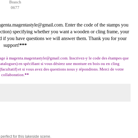
Branch
0677
magenta.magentastyle@gmail.com. Enter the code of the stamps you
section) specifying whether you want a wooden or cling frame, your
d if you have questions we will answer them. Thank you for your
support!
***
sage à magenta.magentastyle@gmail.com. Inscrivez-y le code des étampes que
Catalogues) en spécifiant si vous désirez une monture en bois ou en cling
(facultatif) et si vous avez des questions nous y répondrons. Merci de votre
collaboration.
**
perfect for this lakeside scene.