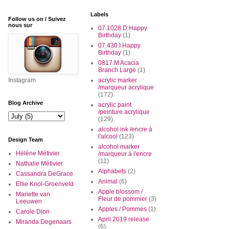
Labels
Follow us on / Suivez
nous sur
07.1028.D Happy
Birthday
(1)
07.430.I Happy
Birthday
(1)
0817.M Acacia
Branch Large
(1)
Instagram
acrylic marker
/marqueur acrylique
(172)
Blog Archive
acrylic paint
/peinture acrylique
(129)
alcohol ink /encre à
l'alcool
(123)
Design Team
alcohol marker
Hélène Métivier
/marqueur à l'encre
(11)
Nathalie Métivier
Alphabets
(2)
Cassandra DeGrace
Animal
(6)
Ellie Knol-Groenveld
Apple blossom /
Mariette van
Fleur de pommier
(3)
Leeuwen
Apples / Pommes
(1)
Carole Dion
April 2019 release
Miranda Degenaars
(6)