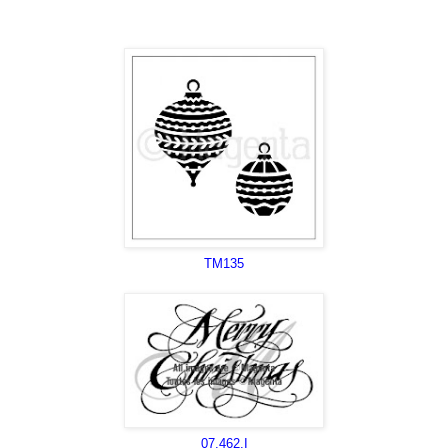
TM135
07.462.I