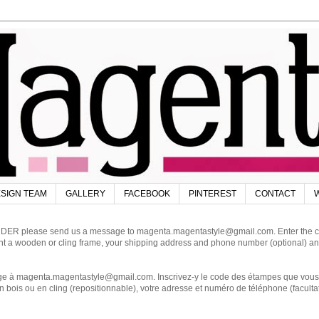
SIGN TEAM
GALLERY
FACEBOOK
PINTEREST
CONTACT
W
DER please send us a message to magenta.magentastyle@gmail.com. Enter the code
ant a wooden or cling frame, your shipping address and phone number (optional) an
magenta.magentastyle@gmail.com. Inscrivez-y le code des étampes que vous dés
 bois ou en cling (repositionnable), votre adresse et numéro de téléphone (facultat