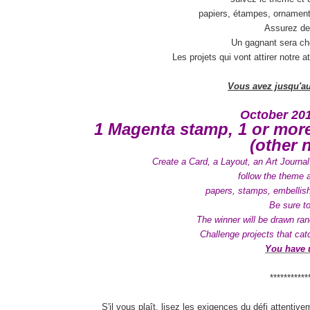
papiers, étampes, ornaments
Assurez de 
Un gagnant sera cho
Les projets qui vont attirer notre 
Vous avez jusqu'au
October 201
1 Magenta stamp, 1 or more
(other 
Create a Card, a Layout, an Art Journal
follow the theme
papers, stamps, embellishm
Be sure to
The winner will be drawn ran
Challenge projects that catc
You have u
***********
S
'il vous plaît
, lisez les exigences du défi attentive