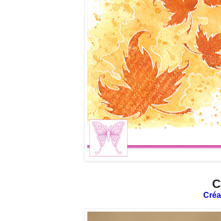
C
Créa