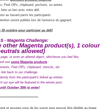
, Peel Off's, chipboard, pochoirs, ou autres.
faire un lien avec notre défi.
isi au hasard parmi les participants.
attention seront publiés lors de l'annonce du gagnant.
 30 octobre
pour participer au défi!
5 - Magenta Challenge:
 other Magenta product(s), 1 colour
neutrals allowed)
 page, or even an altered object, whichever you feel like,
 and use
some Magenta products
:
ents, Peel Off's, chipboard, stencils, etc.
 link back to our challenge.
domly from the participant's linked up entries.
h our eye will be featured in the winner post.
ntil October 30th to enter!
********************************
ment et assurez-vous de les suivre pour pouvoir être éligible au tirage
.