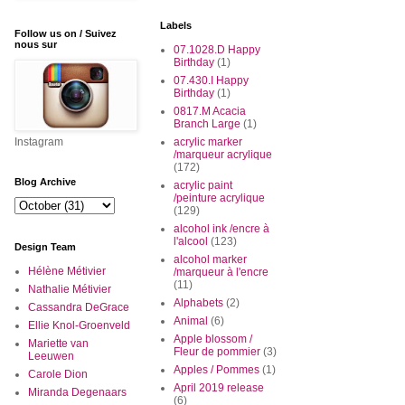
Labels
Follow us on / Suivez
nous sur
07.1028.D Happy
Birthday
(1)
07.430.I Happy
Birthday
(1)
0817.M Acacia
Branch Large
(1)
Instagram
acrylic marker
/marqueur acrylique
(172)
Blog Archive
acrylic paint
/peinture acrylique
(129)
alcohol ink /encre à
l'alcool
(123)
Design Team
alcohol marker
Hélène Métivier
/marqueur à l'encre
(11)
Nathalie Métivier
Alphabets
(2)
Cassandra DeGrace
Animal
(6)
Ellie Knol-Groenveld
Apple blossom /
Mariette van
Fleur de pommier
(3)
Leeuwen
Apples / Pommes
(1)
Carole Dion
April 2019 release
Miranda Degenaars
(6)