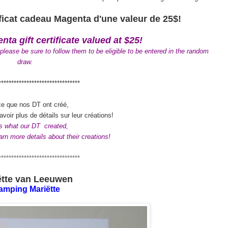
ificat cadeau Magenta
d'une valeur de 25$!
ta gift certificate
valued at $25!
lease be sure to follow them to be eligible to be entered in the random
draw.
********************************
ce que nos DT ont créé,
 avoir plus de détails sur leur créations!
is what our DT created,
learn more details about their creations!
********************************
ëtte van Leeuwen
amping Mariëtte