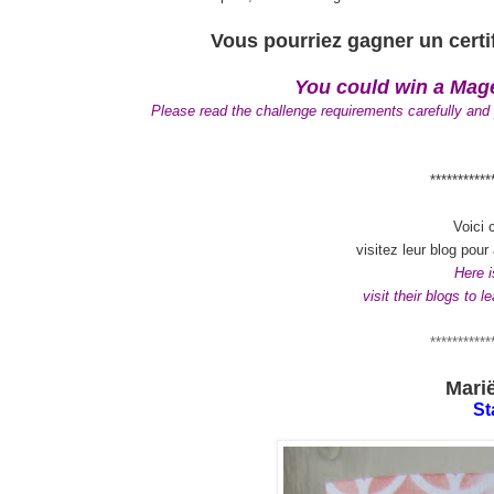
Vous pourriez gagner un cert
You could win a Magen
Please read the challenge requirements carefully and p
***********
Voici 
visitez leur blog pour
Here 
visit their blogs to 
***********
Mari
St