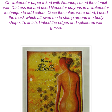
On watercolor paper inked with Nuance, I used the stencil
with Distress ink and used Neocolor crayons in a watercolor
technique to add colors. Once the colors were dried, I used
the mask which allowed me to stamp around the body
shape. To finish, I inked the edges and splattered with
gesso.