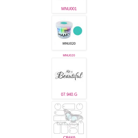
MNU001
MNU020
07.940.G
CB669