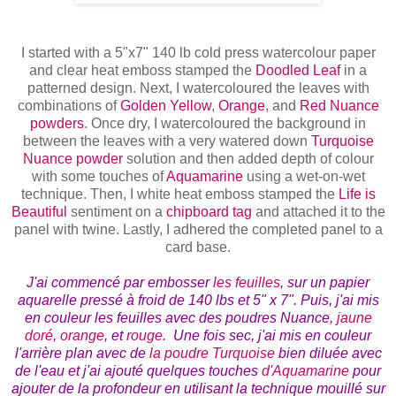
I started with a 5"x7" 140 lb cold press watercolour paper
and clear heat emboss stamped the
Doodled Leaf
in a
patterned design. Next, I watercoloured the leaves with
combinations of
Golden Yellow
,
Orange
, and
Red Nuance
powders
. Once dry, I watercoloured the background in
between the leaves with a very watered down
Turquoise
Nuance powder
solution and then added depth of colour
with some touches of
Aquamarine
using a wet-on-wet
technique. Then, I white heat emboss stamped the
Life is
Beautiful
sentiment on a
chipboard tag
and attached it to the
panel with twine. Lastly, I adhered the completed panel to a
card base.
J'ai commencé
par embosser
les feuilles
, sur un papier
aquarelle pressé à froid de 140 lbs et 5" x 7"
. Puis, j'ai mis
en couleur les feuilles avec des poudres Nuance,
jaune
doré
,
orange
, et
rouge
. Une fois sec, j'ai mis en couleur
l'arrière plan avec de
la poudre Turquoise
bien diluée avec
de l'eau et j'ai ajouté quelques touches
d'Aquamarine
pour
ajouter de la profondeur en utilisant la technique mouillé sur