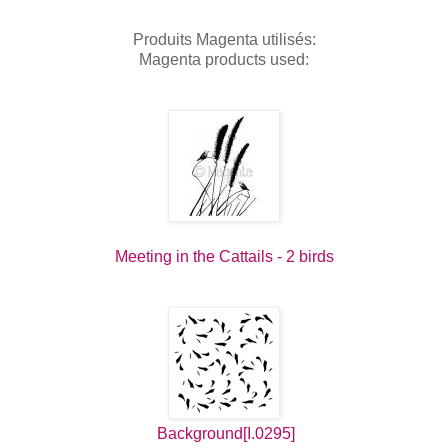
Produits Magenta utilisés:
Magenta products used:
Meeting in the Cattails - 2 birds
Background[I.0295]