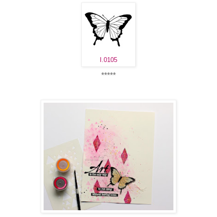
I.0105
*****