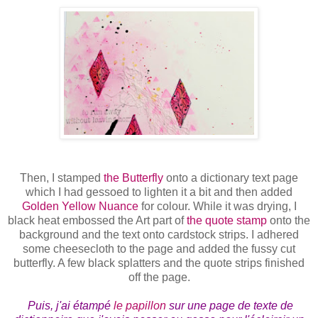
Then, I stamped
the Butterfly
onto a dictionary text page
which I had gessoed to lighten it a bit and then added
Golden Yellow Nuance
for colour. While it was drying, I
black heat embossed the Art part of
the quote stamp
onto the
background and the text onto cardstock strips. I adhered
some cheesecloth to the page and added the fussy cut
butterfly. A few black splatters and the quote strips finished
off the page.
Puis, j'ai
é
tamp
é
le papillon
sur une page de texte de