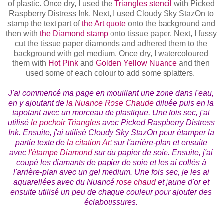
of plastic. Once dry, I used the
Triangles stencil
with Picked
Raspberry Distress Ink. Next, I used Cloudy Sky StazOn to
stamp the text part of
the Art quote
onto the background and
then with
the Diamond stamp
onto tissue paper. Next, I fussy
cut the tissue paper diamonds and adhered them to the
background with gel medium. Once dry, I watercoloured
them with
Hot Pink
and
Golden Yellow Nuance
and then
used some of each colour to add some splatters.
J'ai commencé ma page en mouillant une zone dans l'eau,
en y ajoutant de
la Nuance Rose Chaude
diluée puis en la
tapotant avec un morceau de plastique. Une fois sec, j'ai
utilisé
le pochoir Triangles
avec Picked Raspberry Distress
Ink. Ensuite, j'ai utilisé Cloudy Sky StazOn pour
é
tamper la
partie texte de
la citation Art
sur l'arrière-plan et ensuite
avec
l'
é
tampe Diamond
sur du papier de soie. Ensuite, j'ai
coupé les diamants de papier de soie et les ai collés à
l'arrière-plan avec un gel medium. Une fois sec, je les ai
aquarellées avec du Nuancé
rose chaud
et jaune d'or et
ensuite utilisé un peu de chaque couleur pour ajouter des
éclaboussures.