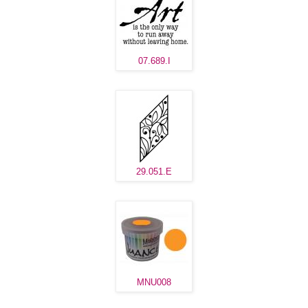
07.689.I
29.051.E
MNU008