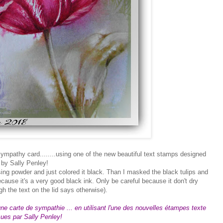
 Sympathy card........using one of the new beautiful text stamps designed
by Sally Penley!
ing powder and just colored it black. Than I masked the black tulips and
cause it's a very good black ink. Only be careful because it don't dry
gh the text on the lid says otherwise).
, une carte de sympathie ... en utilisant l'une des nouvelles étampes texte
ues par Sally Penley!