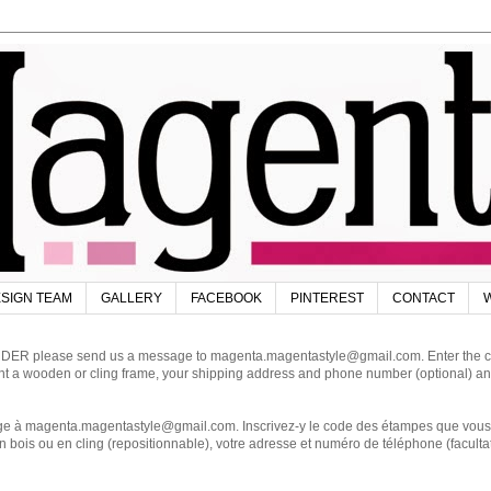
SIGN TEAM
GALLERY
FACEBOOK
PINTEREST
CONTACT
W
DER please send us a message to magenta.magentastyle@gmail.com. Enter the code
ant a wooden or cling frame, your shipping address and phone number (optional) an
magenta.magentastyle@gmail.com. Inscrivez-y le code des étampes que vous dés
 bois ou en cling (repositionnable), votre adresse et numéro de téléphone (facultat