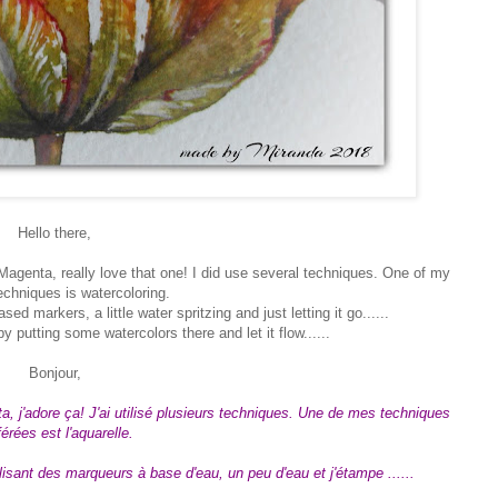
Hello there,
 Magenta, really love that one! I did use several techniques. One of my
techniques is watercoloring.
ed markers, a little water spritzing and just letting it go......
 putting some watercolors there and let it flow......
Bonjour,
, j'adore ça! J'ai utilisé plusieurs techniques. Une de mes techniques
férées est l'aquarelle.
lisant des marqueurs à base d'eau, un peu d'eau et j'étampe ......