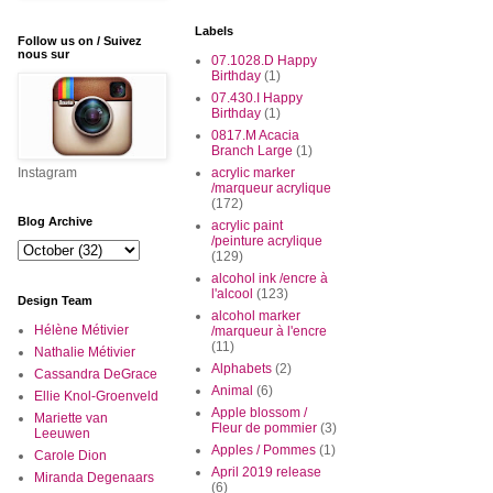
Labels
Follow us on / Suivez
nous sur
07.1028.D Happy
Birthday
(1)
07.430.I Happy
Birthday
(1)
0817.M Acacia
Branch Large
(1)
Instagram
acrylic marker
/marqueur acrylique
(172)
Blog Archive
acrylic paint
/peinture acrylique
(129)
alcohol ink /encre à
l'alcool
(123)
Design Team
alcohol marker
Hélène Métivier
/marqueur à l'encre
(11)
Nathalie Métivier
Alphabets
(2)
Cassandra DeGrace
Animal
(6)
Ellie Knol-Groenveld
Apple blossom /
Mariette van
Fleur de pommier
(3)
Leeuwen
Apples / Pommes
(1)
Carole Dion
April 2019 release
Miranda Degenaars
(6)