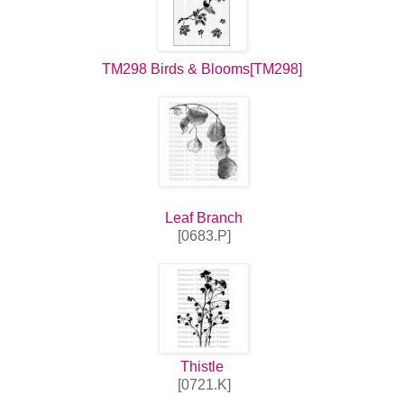
TM298 Birds & Blooms[TM298]
Leaf Branch
[0683.P]
Thistle
[0721.K]