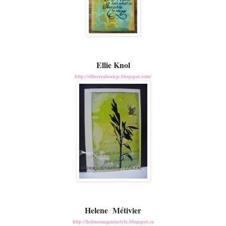
Ellie Knol
http://elliecreahoekje.blogspot.com/
Helene Métivier
http://helenemagentastyle.blogspot.ca