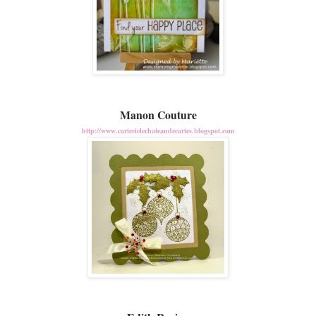
Manon Couture
http://www.carterielechateaudecartes.blogspot.com