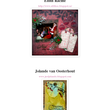
Edith Racine
http://www.edithos.blogspot.ca/
Jolande van Oosterhout
www.justjolande.blogspot.com