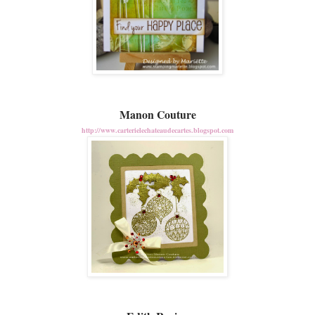
Manon Couture
http://www.carterielechateaudecartes.blogspot.com