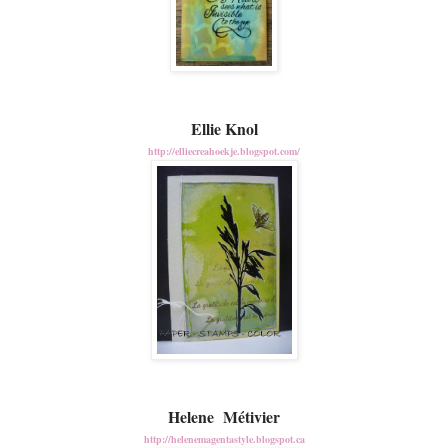
Ellie Knol
http://elliecreahoekje.blogspot.com/
Helene Métivier
http://helenemagentastyle.blogspot.ca