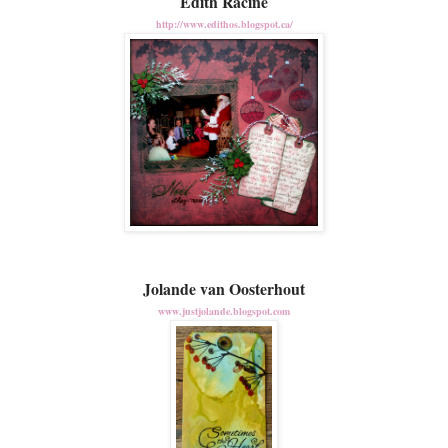
Edith Racine
http://www.edithos.blogspot.ca/
Jolande van Oosterhout
www.justjolande.blogspot.com