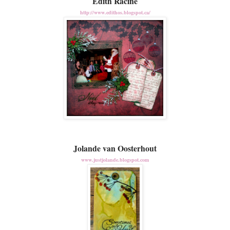
Edith Racine
http://www.edithos.blogspot.ca/
Jolande van Oosterhout
www.justjolande.blogspot.com