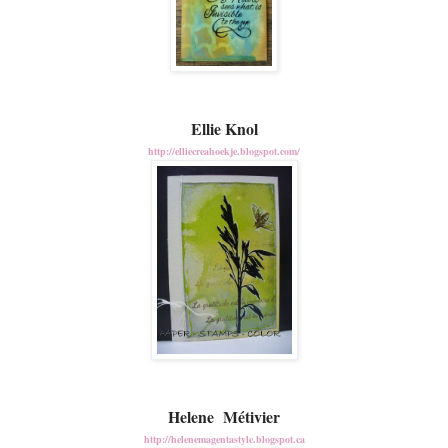
Ellie Knol
http://elliecreahoekje.blogspot.com/
Helene Métivier
http://helenemagentastyle.blogspot.ca