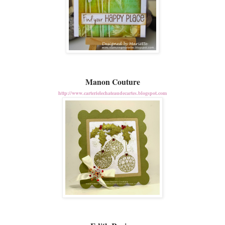
Manon Couture
http://www.carterielechateaudecartes.blogspot.com